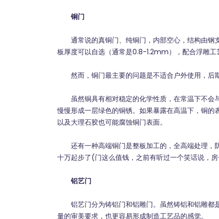
铜门
通常说的真铜门、纯铜门，内部空心，结构由钢支
板厚度可以自选（通常是0.8-1.2mm），配合浮雕
然而，铜门最主要的问题是不适合户外使用，后期
虽然铜具有相对稳定的化学性质，在常温下不会与
慢慢形成一层绿色的铜锈。如果暴露在高温下，铜的
以及大理石胶也可能腐蚀铜门表面。
还有一种高端铜门是整板加工的，全高端处理，防
十万起步了(门这么值钱，之前有听过一个笑话说，房
铝艺门
铝艺门分为铸铝门和铝雕门。虽然铸铝和铝雕都是
量的审美要求，也更容易形成制造工艺品的感觉。