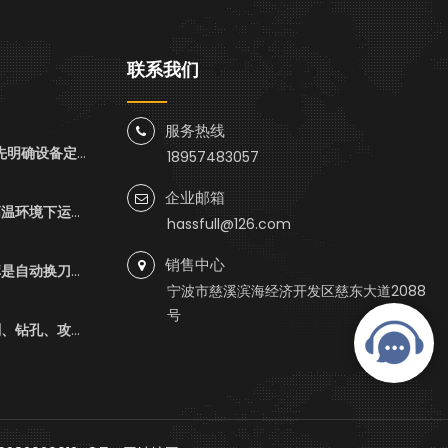
联系我们
服务热线
本文围绕 “绝缘件加工中心干什么用” 的核心问题，先明确设备定义，再详细拆解其 “加工核心绝缘部件、定制化精密成型、处理特殊绝缘材料” 三大核心用途，梳理电力、电子、新能源等四大适用场景，同时补充冬季保养的五大关键要点（防冻防凝露、润滑保护、精度校准、环境控制、材料预处理）。内容兼具实用性与指导性，帮助从业者全面了解设备功能、适配范围及季节化维护技巧，为设备高效运行与长期使用提供支持。
18957483057
企业邮箱
铝加工中心夏天太热怎么散热快？加工中心在夏天高温环境下运行时，确实容易因为过热而影响效率和机器寿命。今天哈思孚HASSFULL就来说下“铝加工中心夏天太热怎么散热快”这个话题吧。
hassfull@126.com
销售中心
绝缘件加工中心的刀库要做什么检测？加工中心刀库是自动换刀系统的核心部分，负责存储并自动更换加工中所需的各式刀具。常见的有圆盘式和链式结构，圆盘式刀库以其结构紧凑、换刀迅速著称，刀具沿圆周均匀分布，每个刀位均有编号，便于精准选刀。刀库容量多样，常见有18、24、30至60、120把刀具不等，可根据加工复杂度定制。自动换刀过程由CNC控制系统指令驱动，通过精密机械传动，实现刀具从刀库到主轴的快速置换。这一设计极大提高了加工灵活性与效率，减少人工干预，使得单件工件可在不重新装夹条件下完成多道工序加工，广泛应用于航空航天、汽车制造及精密零部件加工等行业。维护保养中，需定期检查刀具锁紧、刀库旋转顺畅性及换刀准确性，确保加工精度与稳定性。
宁波市慈溪滨海经济开发区慈东大道2088
号
铝加工中心可以磨平面吗？加工中心主要功能是铣削、钻孔、攻丝等操作。不同的加工工艺和加工材料，需要用到的刀具是不同的，这个操作员一定要熟知。今天哈思孚HASSFULL来说下“铝加工中心可以磨平面吗”。