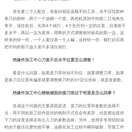
首先要二个人配合，准备好相应该顺手的工具，水平仪找那种
单只的那种，两个一个放横一个竖。再把机床的中间那二只地角先
拿开，顶住前后，先用4个就行，4个先升到一定的位置，目测差不
多水平，再以一边为基准，用降的方式调整相对较高的那一边，这
样来的快一些，一个人看仪表一个人喊，这样快一些。都打好后再
把中间的那只放入差不多顶住就行。
绝缘件加工中心刀套不在水平位置怎么调整
？
看是什么问题，如果是刀库转动不到位，就要调整刀库。如果
是换刀点位置有偏差就要调整换刀时的XY定位坐标，就是改参数。
绝缘件加工中心精铣侧面的接刀痕过于明显是怎么回事？
造成这个问题的主要原因是进、退刀的位置和参数的选择不
当，而不同的加工软件提供的铣削方式也会有差异，但是都会提供
下刀的深度选择还有出入刀的参数选择。另外，使用非专用切削油
时由于极压抗磨性能不够，油膜在加工过程中瞬间破裂，导致工件